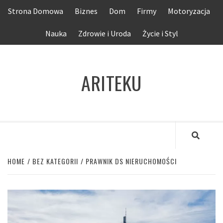
Skip
Strona Domowa
Biznes
Dom
Firmy
Motoryzacja
to
content
Nauka
Zdrowie i Uroda
Życie i Styl
ARITEKU
HOME
BEZ KATEGORII
PRAWNIK DS NIERUCHOMOŚCI