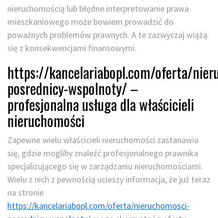
nieruchomością lub błędne interpretowanie prawa
mieszkaniowego może bowiem prowadzić do
poważnych problemów prawnych. A te zazwyczaj wiążą
się z konsekwencjami finansowymi.
https://kancelariabopl.com/oferta/nie
posrednicy-wspolnoty/ –
profesjonalna usługa dla właścicieli
nieruchomości
Zapewne wielu właścicieli nieruchomości zastanawia
się, gdzie mogliby znaleźć profesjonalnego prawnika
specjalizującego się w zarządzaniu nieruchomościami.
Wielu z nich z pewnością ucieszy informacja, że już teraz
na stronie
https://kancelariabopl.com/oferta/nieruchomosci-