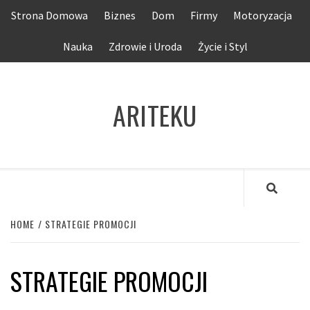
Skip
Strona Domowa
Biznes
Dom
Firmy
Motoryzacja
to
content
Nauka
Zdrowie i Uroda
Życie i Styl
ARITEKU
HOME
STRATEGIE PROMOCJI
STRATEGIE PROMOCJI