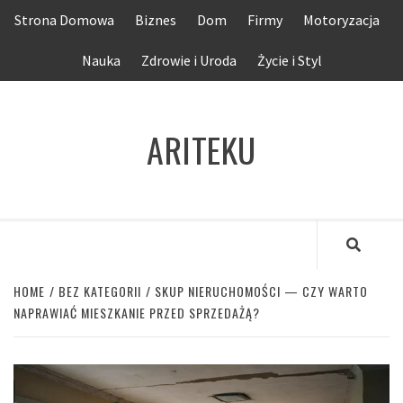
Skip
Strona Domowa
Biznes
Dom
Firmy
Motoryzacja
to
content
Nauka
Zdrowie i Uroda
Życie i Styl
ARITEKU
HOME
BEZ KATEGORII
SKUP NIERUCHOMOŚCI — CZY WARTO
NAPRAWIAĆ MIESZKANIE PRZED SPRZEDAŻĄ?