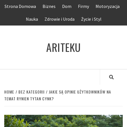
Skip
Strona Domowa
Biznes
Dom
Firmy
Motoryzacja
to
content
Nauka
Zdrowie i Uroda
Życie i Styl
ARITEKU
HOME
BEZ KATEGORII
JAKIE SĄ OPINIE UŻYTKOWNIKÓW NA
TEMAT RYNIEN TYTAN CYNK?