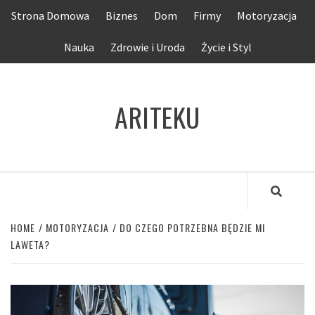
Skip
Strona Domowa
Biznes
Dom
Firmy
Motoryzacja
to
content
Nauka
Zdrowie i Uroda
Życie i Styl
ARITEKU
HOME
MOTORYZACJA
DO CZEGO POTRZEBNA BĘDZIE MI
LAWETA?